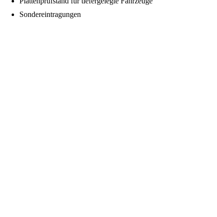
Plattenprüfstand für tiefergelegte Fahrzeuge
Sondereintragungen